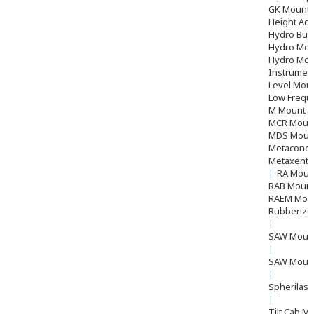
GK Mount
Height Adj
Hydro Bu
Hydro Mou
Hydro Mou
Instrumen
Level Moun
Low Frequ
M Mount
MCR Moun
MDS Moun
Metacone
Metaxentr
|
RA Mou
RAB Moun
RAEM Mou
Rubberize
|
SAW Mount 
|
SAW Mount
|
Spherilast
|
Tilt Cab M