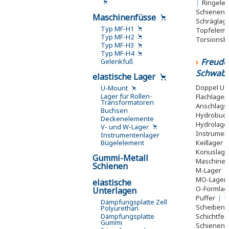
|
Ringele
Schienen
Maschinenfüsse
Schräglag
Typ MF-H1
Topfelem
Typ MF-H2
Torsionsb
Typ MF-H3
Typ MF-H4
Freude
Gelenkfuß
Schwab
elastische Lager
Doppel U-
U-Mount
Lager für Rollen-
Flachlager
Transformatoren
Anschlags
Buchsen
Hydrobuc
Deckenelemente
Hydrolage
V- und W-Lager
Instrumen
Instrumentenlager
Keillager
Bügelelement
Konuslag
Gummi-Metall
Maschinen
Schienen
M-Lager
|
MO-Lager
elastische
O-Formlag
Unterlagen
Puffer
|
R
Dämpfungsplatte Zell
Scheiben
Polyurethan
Schichtfe
Dämpfungsplatte
Gummi
Schienen