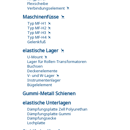
Flexscheibe
Verbindungselement
Maschinenfüsse
Typ MF-H1
Typ MF-H2
Typ MF-H3
Typ MF-H4
Gelenkfuß
elastische Lager
U-Mount
Lager für Rollen-Transformatoren
Buchsen
Deckenelemente
V- und W-Lager
Instrumentenlager
Bügelelement
Gummi-Metall Schienen
elastische Unterlagen
Dämpfungsplatte Zell Polyurethan
Dämpfungsplatte Gummi
Dämpfungsecke
Lochplatte