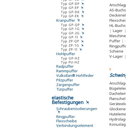
Typ GP-DP
Anschlagp
Typ GP-EP
AS-Buchs
Typ GP-DK
Deckenel
Typ GP-EK
Kranpuffer
Flexschei
Typ GP-QP
HL-Buchs
Typ GP-1G
|
Lager
|
Typ GP-2G
Maschine
Typ GP-1I
Puffer
|
R
Typ ZP-QP
Typ ZP-1G
Ringpuffe
Typ ZP-1I
Schiene
|
Hohlpuffer
V-Lager
|
Typ GP-HZ
Typ PU-HZ
Radpuffer
Rammpuffer
Schwing
Vulkollan® Hohlfeder
Pilzpuffer
Anschläg
Zargenpuffer
Bügelele
Türpuffer
Dachelem
elastische
Flanschel
Befestigungen
Geräteel
Schraubenisolierungen
Glockene
Huteleme
Ringpuffer
Hydrolage
Flexscheibe
Konuslag
Verbindungselement