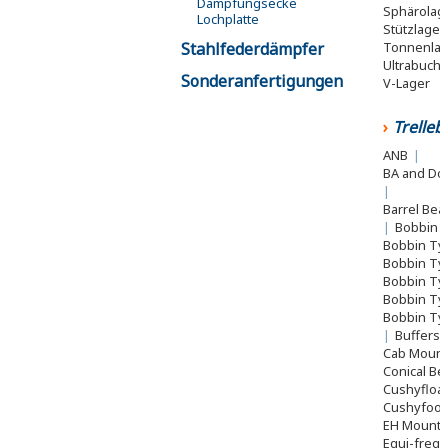
Dämpfungsecke
Sphärolag
Lochplatte
Stützlager
Tonnenla
Stahlfederdämpfer
Ultrabuch
Sonderanfertigungen
V-Lager
Trelle
ANB
|
BA and Do
|
Barrel Bea
|
Bobbin 
Bobbin Ty
Bobbin Ty
Bobbin Ty
Bobbin Ty
Bobbin Ty
|
Buffers
Cab Moun
Conical Be
Cushyfloa
Cushyfoo
EH Mount
Equi-freq