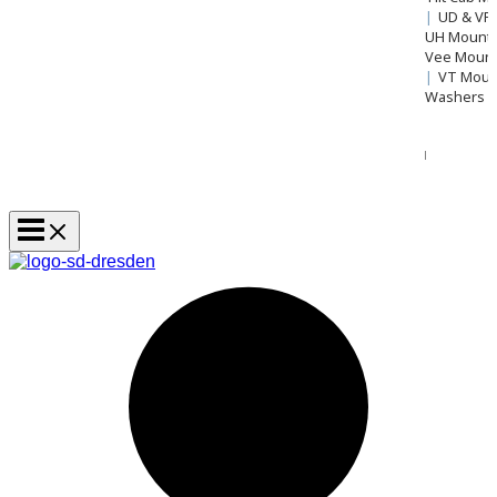
|
UD & VP
UH Mount
Vee Mount 
|
VT Mou
Washers