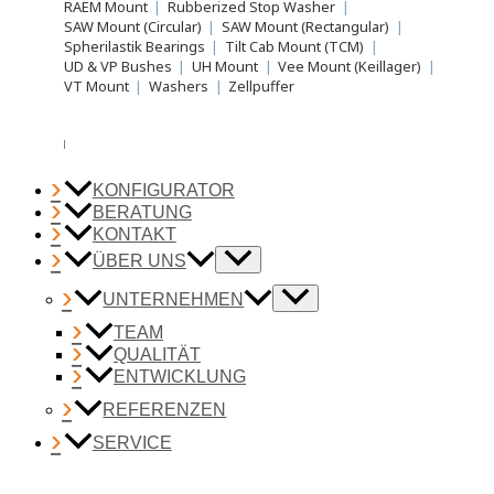
RAEM Mount
|
Rubberized Stop Washer
|
SAW Mount (Circular)
|
SAW Mount (Rectangular)
|
Spherilastik Bearings
|
Tilt Cab Mount (TCM)
|
UD & VP Bushes
|
UH Mount
|
Vee Mount (Keillager)
|
VT Mount
|
Washers
|
Zellpuffer
KONFIGURATOR
BERATUNG
KONTAKT
ÜBER UNS
UNTERNEHMEN
TEAM
QUALITÄT
ENTWICKLUNG
REFERENZEN
SERVICE