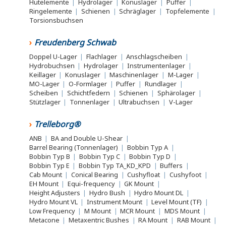
Hutelemente
|
Hydrolager
|
Konuslager
|
Puffer
|
Ringelemente
|
Schienen
|
Schräglager
|
Topfelemente
|
Torsionsbuchsen
Freudenberg Schwab
Doppel U-Lager
|
Flachlager
|
Anschlagscheiben
|
Hydrobuchsen
|
Hydrolager
|
Instrumentenlager
|
Keillager
|
Konuslager
|
Maschinenlager
|
M-Lager
|
MO-Lager
|
O-Formlager
|
Puffer
|
Rundlager
|
Scheiben
|
Schichtfedern
|
Schienen
|
Sphärolager
|
Stützlager
|
Tonnenlager
|
Ultrabuchsen
|
V-Lager
Trelleborg®
ANB
|
BA and Double U-Shear
|
Barrel Bearing (Tonnenlager)
|
Bobbin Typ A
|
Bobbin Typ B
|
Bobbin Typ C
|
Bobbin Typ D
|
Bobbin Typ E
|
Bobbin Typ TA_KD_KPD
|
Buffers
|
Cab Mount
|
Conical Bearing
|
Cushyfloat
|
Cushyfoot
|
EH Mount
|
Equi-frequency
|
GK Mount
|
Height Adjusters
|
Hydro Bush
|
Hydro Mount DL
|
Hydro Mount VL
|
Instrument Mount
|
Level Mount (TF)
|
Low Frequency
|
M Mount
|
MCR Mount
|
MDS Mount
|
Metacone
|
Metaxentric Bushes
|
RA Mount
|
RAB Mount
|