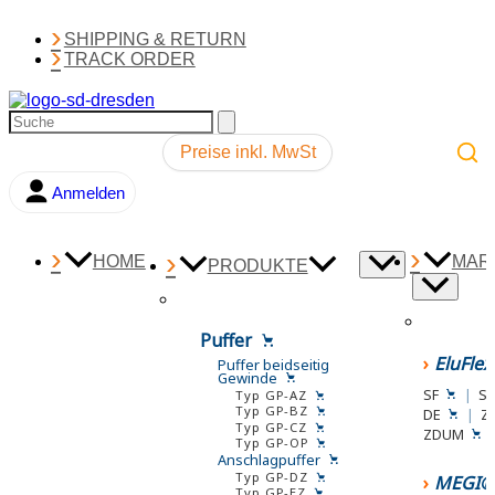
SHIPPING & RETURN
TRACK ORDER
Preise inkl. MwSt
Anmelden
0,00
€
HOME
MAR
PRODUKTE
Puffer
EluFle
Puffer beidseitig
Gewinde
SF
|
S
Typ GP-AZ
Typ GP-BZ
DE
|
Z
Typ GP-CZ
ZDUM
Typ GP-OP
Anschlagpuffer
Typ GP-DZ
MEGI®
Typ GP-EZ