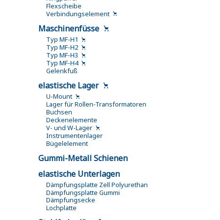
Flexscheibe
Verbindungselement
Maschinenfüsse
Typ MF-H1
Typ MF-H2
Typ MF-H3
Typ MF-H4
Gelenkfuß
elastische Lager
U-Mount
Lager für Rollen-Transformatoren
Buchsen
Deckenelemente
V- und W-Lager
Instrumentenlager
Bügelelement
Gummi-Metall Schienen
elastische Unterlagen
Dämpfungsplatte Zell Polyurethan
Dämpfungsplatte Gummi
Dämpfungsecke
Lochplatte