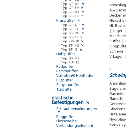
Typ GP-DP
Anschlagp
Typ GP-EP
AS-Buchs
Typ GP-DK
Deckenel
Typ GP-EK
Kranpuffer
Flexschei
Typ GP-QP
HL-Buchs
Typ GP-1G
|
Lager
|
Typ GP-2G
Maschine
Typ GP-1I
Puffer
|
R
Typ ZP-QP
Typ ZP-1G
Ringpuffe
Typ ZP-1I
Schiene
|
Hohlpuffer
V-Lager
|
Typ GP-HZ
Typ PU-HZ
Radpuffer
Rammpuffer
Schwing
Vulkollan® Hohlfeder
Pilzpuffer
Anschläg
Zargenpuffer
Bügelele
Türpuffer
Dachelem
elastische
Flanschel
Befestigungen
Geräteel
Schraubenisolierungen
Glockene
Huteleme
Ringpuffer
Hydrolage
Flexscheibe
Konuslag
Verbindungselement