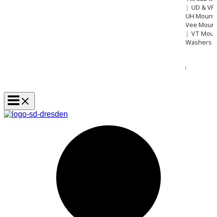
|
UD & VP
UH Mount
Vee Mount 
|
VT Mou
Washers