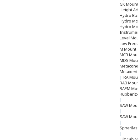
GK Mount
Height Adj
Hydro Bu
Hydro Mou
Hydro Mou
Instrumen
Level Moun
Low Frequ
M Mount
MCR Moun
MDS Moun
Metacone
Metaxentr
|
RA Mou
RAB Moun
RAEM Mou
Rubberize
|
SAW Mount 
|
SAW Mount
|
Spherilast
|
Tilt Cab M