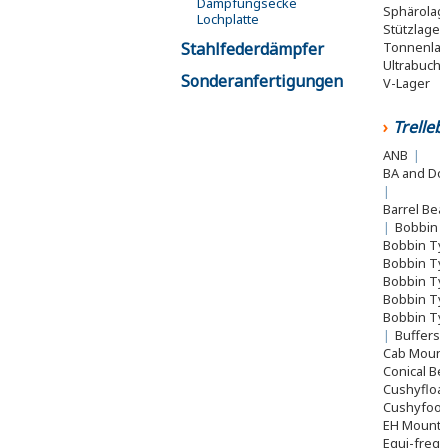
Dämpfungsecke
Sphärolag
Lochplatte
Stützlager
Tonnenla
Stahlfederdämpfer
Ultrabuch
Sonderanfertigungen
V-Lager
Trelle
ANB
|
BA and Do
|
Barrel Bea
|
Bobbin 
Bobbin Ty
Bobbin Ty
Bobbin Ty
Bobbin Ty
Bobbin Ty
|
Buffers
Cab Moun
Conical Be
Cushyfloa
Cushyfoo
EH Mount
Equi-freq