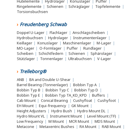
Hutelemente
|
Hydrolager
|
Konuslager
|
Puffer
|
Ringelemente
|
Schienen
|
Schräglager
|
Topfelemente
|
Torsionsbuchsen
Freudenberg Schwab
Doppel U-Lager
|
Flachlager
|
Anschlagscheiben
|
Hydrobuchsen
|
Hydrolager
|
Instrumentenlager
|
Keillager
|
Konuslager
|
Maschinenlager
|
M-Lager
|
MO-Lager
|
O-Formlager
|
Puffer
|
Rundlager
|
Scheiben
|
Schichtfedern
|
Schienen
|
Sphärolager
|
Stützlager
|
Tonnenlager
|
Ultrabuchsen
|
V-Lager
Trelleborg®
ANB
|
BA and Double U-Shear
|
Barrel Bearing (Tonnenlager)
|
Bobbin Typ A
|
Bobbin Typ B
|
Bobbin Typ C
|
Bobbin Typ D
|
Bobbin Typ E
|
Bobbin Typ TA_KD_KPD
|
Buffers
|
Cab Mount
|
Conical Bearing
|
Cushyfloat
|
Cushyfoot
|
EH Mount
|
Equi-frequency
|
GK Mount
|
Height Adjusters
|
Hydro Bush
|
Hydro Mount DL
|
Hydro Mount VL
|
Instrument Mount
|
Level Mount (TF)
|
Low Frequency
|
M Mount
|
MCR Mount
|
MDS Mount
|
Metacone
|
Metaxentric Bushes
|
RA Mount
|
RAB Mount
|