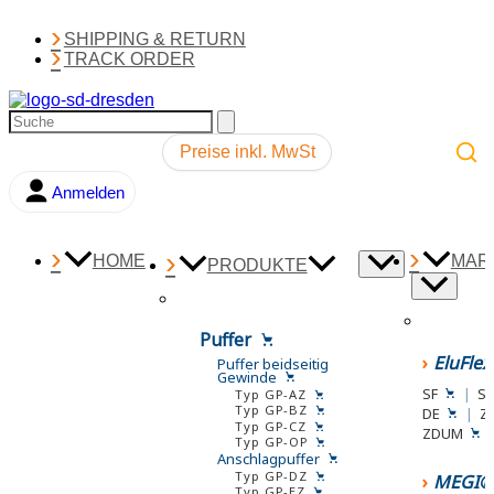
SHIPPING & RETURN
TRACK ORDER
Preise inkl. MwSt
Anmelden
0,00
€
HOME
MAR
PRODUKTE
Puffer
EluFle
Puffer beidseitig
Gewinde
SF
|
S
Typ GP-AZ
Typ GP-BZ
DE
|
Z
Typ GP-CZ
ZDUM
Typ GP-OP
Anschlagpuffer
Typ GP-DZ
MEGI®
Typ GP-EZ