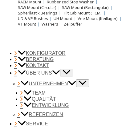
RAEM Mount
|
Rubberized Stop Washer
|
SAW Mount (Circular)
|
SAW Mount (Rectangular)
|
Spherilastik Bearings
|
Tilt Cab Mount (TCM)
|
UD & VP Bushes
|
UH Mount
|
Vee Mount (Keillager)
|
VT Mount
|
Washers
|
Zellpuffer
KONFIGURATOR
BERATUNG
KONTAKT
ÜBER UNS
UNTERNEHMEN
TEAM
QUALITÄT
ENTWICKLUNG
REFERENZEN
SERVICE