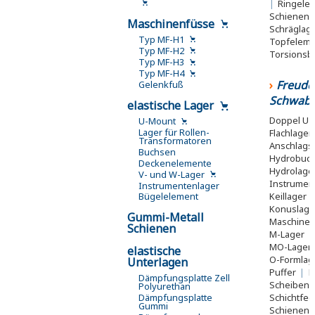
|
Ringele
Schienen
Maschinenfüsse
Schräglag
Typ MF-H1
Topfelem
Typ MF-H2
Torsionsb
Typ MF-H3
Typ MF-H4
Freude
Gelenkfuß
Schwab
elastische Lager
Doppel U-
U-Mount
Lager für Rollen-
Flachlager
Transformatoren
Anschlags
Buchsen
Hydrobuc
Deckenelemente
Hydrolage
V- und W-Lager
Instrumen
Instrumentenlager
Keillager
Bügelelement
Konuslag
Gummi-Metall
Maschinen
Schienen
M-Lager
|
MO-Lager
elastische
O-Formlag
Unterlagen
Puffer
|
R
Dämpfungsplatte Zell
Scheiben
Polyurethan
Schichtfe
Dämpfungsplatte
Gummi
Schienen