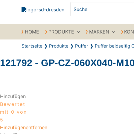
Zum Inhalt springen
Search for:
HOME
PRODUKTE
MARKEN
KON
Startseite
Produkte
Puffer
Puffer beidseitig
121792 - GP-CZ-060X040-M1
Recently Viewed Products
Hinzufügen
Bewertet
mit 0 von
5
Hinzufügen
entfernen