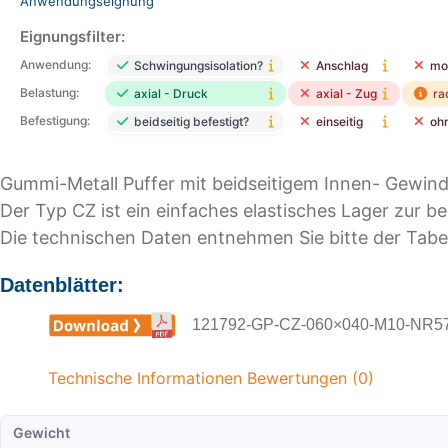
Anwendungseignung
Eignungsfilter:
Anwendung:
Schwingungsisolation?
Anschlag
mo
Belastung:
axial - Druck
axial - Zug
ra
Befestigung:
beidseitig befestigt?
einseitig
oh
Gummi-Metall Puffer mit beidseitigem Innen- Gewin
Der Typ CZ ist ein einfaches elastisches Lager zur be
Die technischen Daten entnehmen Sie bitte der Tabe
Datenblätter:
121792-GP-CZ-060×040-M10-NR57.
Technische Informationen
Bewertungen (0)
Gewicht