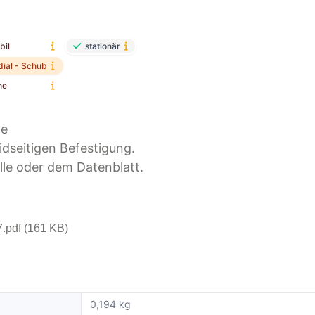
bil
stationär
dial - Schub
ne
de
idseitigen Befestigung.
lle oder dem Datenblatt.
pdf (161 KB)
0,194 kg