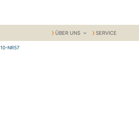
0,00
€
ÜBER UNS
SERVICE
M10-NR57