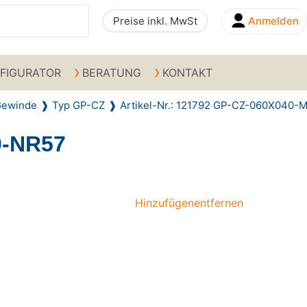
Preise inkl. MwSt
Anmelden
FIGURATOR
BERATUNG
KONTAKT
 Gewinde
Typ GP-CZ
Artikel-Nr.: 121792 GP-CZ-060X040-
0-NR57
Hinzufügen
entfernen