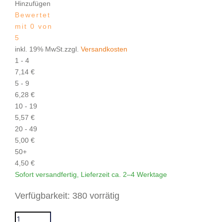
Hinzufügen
Bewertet
mit 0 von
5
inkl. 19% MwSt.zzgl.
Versandkosten
1 - 4
7,14
€
5 - 9
6,28
€
10 - 19
5,57
€
20 - 49
5,00
€
50+
4,50
€
Sofort versandfertig, Lieferzeit ca. 2–4 Werktage
GP-BZ-050X050-M10X28-NR57 Menge
Verfügbarkeit:
380 vorrätig