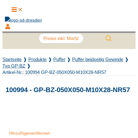
Main Menu
Zum Inhalt springen
Preise inkl. MwSt
Startseite
Produkte
Puffer
Puffer beidseitig Gewinde
Typ GP-BZ
Artikel-Nr.: 100994 GP-BZ-050X050-M10X28-NR57
100994 - GP-BZ-050X050-M10X28-NR57
Recently Viewed Products
Hinzufügen
entfernen