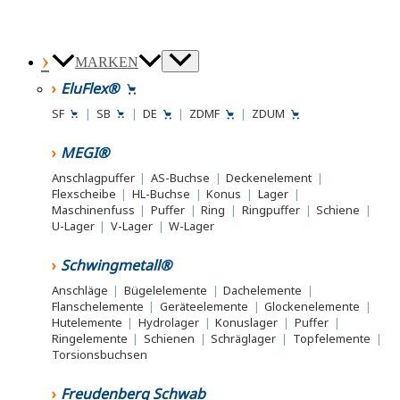
MARKEN
EluFlex®
SF
|
SB
|
DE
|
ZDMF
|
ZDUM
MEGI®
Anschlagpuffer
|
AS-Buchse
|
Deckenelement
|
Flexscheibe
|
HL-Buchse
|
Konus
|
Lager
|
Maschinenfuss
|
Puffer
|
Ring
|
Ringpuffer
|
Schiene
|
U-Lager
|
V-Lager
|
W-Lager
Schwingmetall®
Anschläge
|
Bügelelemente
|
Dachelemente
|
Flanschelemente
|
Geräteelemente
|
Glockenelemente
|
Hutelemente
|
Hydrolager
|
Konuslager
|
Puffer
|
Ringelemente
|
Schienen
|
Schräglager
|
Topfelemente
|
Torsionsbuchsen
Freudenberg Schwab