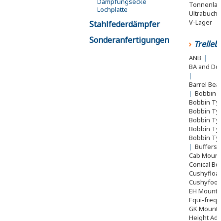
Dämpfungsecke
Tonnenla
Lochplatte
Ultrabuch
V-Lager
Stahlfederdämpfer
Sonderanfertigungen
Trelle
ANB
|
BA and Do
|
Barrel Bea
|
Bobbin 
Bobbin Ty
Bobbin Ty
Bobbin Ty
Bobbin Ty
Bobbin Ty
|
Buffers
Cab Moun
Conical Be
Cushyfloa
Cushyfoo
EH Mount
Equi-freq
GK Mount
Height Adj