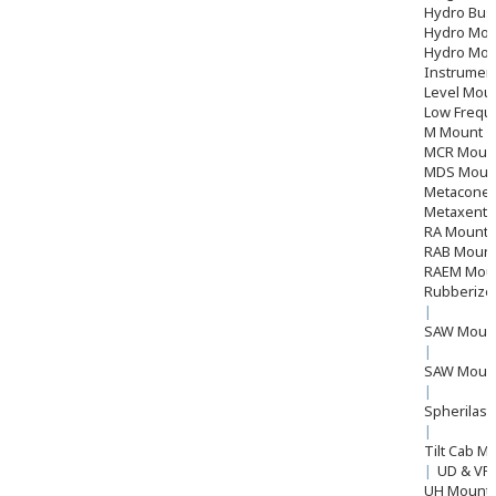
Hydro Bu
Hydro Mou
Hydro Mou
Instrumen
Level Moun
Low Frequ
M Mount
MCR Moun
MDS Moun
Metacone
Metaxentr
RA Mount
RAB Moun
RAEM Mou
Rubberize
|
SAW Mount 
|
SAW Mount
|
Spherilast
|
Tilt Cab M
|
UD & VP
UH Mount