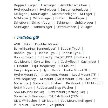
Doppel U-Lager
|
Flachlager
|
Anschlagscheiben
|
Hydrobuchsen
|
Hydrolager
|
Instrumentenlager
|
Keillager
|
Konuslager
|
Maschinenlager
|
M-Lager
|
MO-Lager
|
O-Formlager
|
Puffer
|
Rundlager
|
Scheiben
|
Schichtfedern
|
Schienen
|
Sphärolager
|
Stützlager
|
Tonnenlager
|
Ultrabuchsen
|
V-Lager
Trelleborg®
ANB
|
BA and Double U-Shear
|
Barrel Bearing (Tonnenlager)
|
Bobbin Typ A
|
Bobbin Typ B
|
Bobbin Typ C
|
Bobbin Typ D
|
Bobbin Typ E
|
Bobbin Typ TA_KD_KPD
|
Buffers
|
Cab Mount
|
Conical Bearing
|
Cushyfloat
|
Cushyfoot
|
EH Mount
|
Equi-frequency
|
GK Mount
|
Height Adjusters
|
Hydro Bush
|
Hydro Mount DL
|
Hydro Mount VL
|
Instrument Mount
|
Level Mount (TF)
|
Low Frequency
|
M Mount
|
MCR Mount
|
MDS Mount
|
Metacone
|
Metaxentric Bushes
|
RA Mount
|
RAB Mount
|
RAEM Mount
|
Rubberized Stop Washer
|
SAW Mount (Circular)
|
SAW Mount (Rectangular)
|
Spherilastik Bearings
|
Tilt Cab Mount (TCM)
|
UD & VP Bushes
|
UH Mount
|
Vee Mount (Keillager)
|
VT Mount
|
Washers
|
Zellpuffer