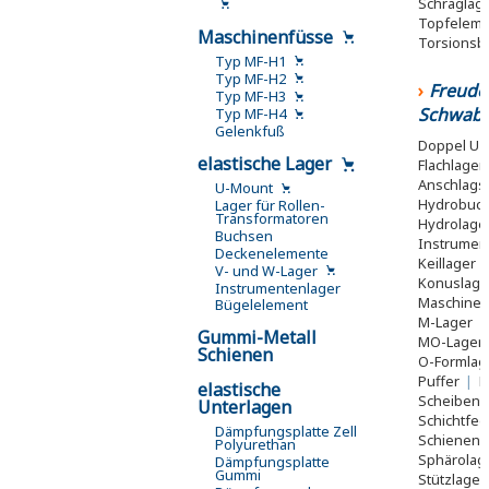
Schräglag
Topfelem
Maschinenfüsse
Torsionsb
Typ MF-H1
Typ MF-H2
Freude
Typ MF-H3
Schwab
Typ MF-H4
Gelenkfuß
Doppel U-
elastische Lager
Flachlager
Anschlags
U-Mount
Hydrobuc
Lager für Rollen-
Transformatoren
Hydrolage
Buchsen
Instrumen
Deckenelemente
Keillager
V- und W-Lager
Konuslag
Instrumentenlager
Maschinen
Bügelelement
M-Lager
|
Gummi-Metall
MO-Lager
Schienen
O-Formlag
Puffer
|
R
elastische
Scheiben
Unterlagen
Schichtfe
Dämpfungsplatte Zell
Schienen
Polyurethan
Sphärolag
Dämpfungsplatte
Gummi
Stützlager