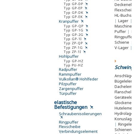
Typ GP-DP
Deckenel
Typ GP-EP
Flexschei
Typ GP-DK
HL-Buchs
Typ GP-EK
|
Lager
|
Kranpuffer
Maschine
Typ GP-QP
Typ GP-1G
Puffer
|
R
Typ GP-2G
Ringpuffe
Typ GP-1I
Schiene
|
Typ ZP-QP
V-Lager
|
Typ ZP-1G
Typ ZP-1I
Hohlpuffer
Typ GP-HZ
Typ PU-HZ
Schwing
Radpuffer
Rammpuffer
Anschläg
Vulkollan® Hohlfeder
Bügelele
Pilzpuffer
Dachelem
Zargenpuffer
Flanschel
Türpuffer
Geräteel
elastische
Glockene
Befestigungen
Huteleme
Hydrolage
Schraubenisolierungen
Konuslag
Ringpuffer
|
Ringele
Flexscheibe
Schienen
Verbindungselement