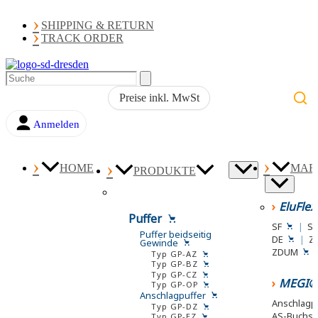
SHIPPING & RETURN
TRACK ORDER
Preise inkl. MwSt
Anmelden
0,00
€
HOME
MAR
PRODUKTE
EluFle
Puffer
SF
|
S
Puffer beidseitig
DE
|
Z
Gewinde
ZDUM
Typ GP-AZ
Typ GP-BZ
Typ GP-CZ
MEGI®
Typ GP-OP
Anschlagpuffer
Anschlagp
Typ GP-DZ
AS-Buchs
Typ GP-EZ