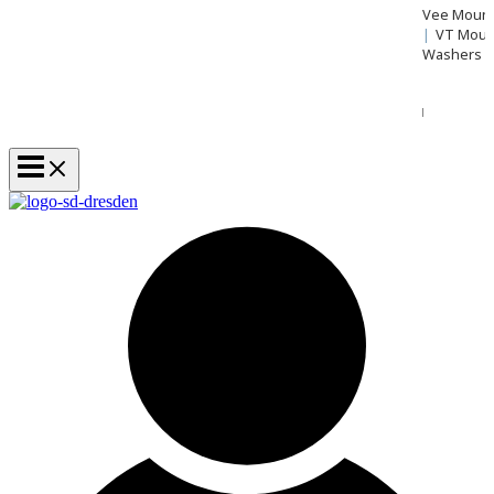
Vee Mount 
|
VT Mou
Washers