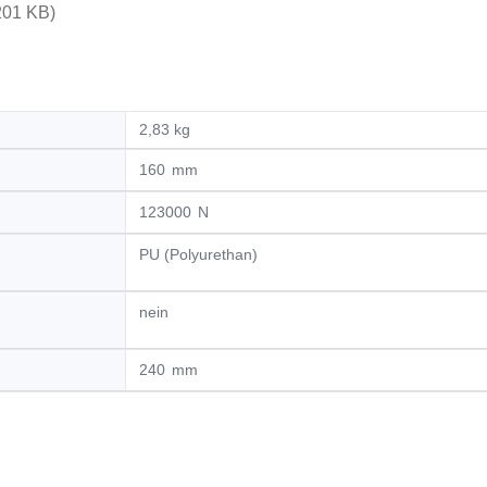
201 KB)
2,83 kg
160
123000
PU (Polyurethan)
nein
240