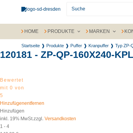
Zum Inhalt springen
Search for:
Recently Viewed Products
HOME
PRODUKTE
MARKEN
KO
Startseite
Produkte
Puffer
Kranpuffer
Typ ZP-
120181 - ZP-QP-160X240-KP
Bewertet
mit 0 von
5
Hinzufügen
entfernen
Hinzufügen
inkl. 19% MwSt.zzgl.
Versandkosten
1 - 4