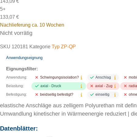
143,09
€
5+
133,07
€
Nachlieferung ca. 10 Wochen
Nicht vorrätig
SKU
120181
Kategorie
Typ ZP-QP
Anwendungseignung
Eignungsfilter:
Schwingungsisolation?
Anschlag
mobi
Anwendung:
axial - Druck
axial - Zug
radi
Belastung:
beidseitig befestigt?
einseitig
ohn
Befestigung:
elastische Anschläge aus zelligem Polyurethan mit defi
Umwandlung kinetischer in Wärmeenergie reduziert | die 
Datenblätter: