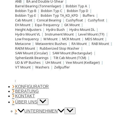
ANB
|
BA and Double U-Shear
|
Barrel Bearing (Tonnenlager)
|
Bobbin Typ A
|
Bobbin Typ B
|
Bobbin Typ C
|
Bobbin Typ D
|
Bobbin Typ E
|
Bobbin Typ TA_KD_KPD
|
Buffers
|
Cab Mount
|
Conical Bearing
|
Cushyfloat
|
Cushyfoot
|
EH Mount
|
Equi-frequency
|
GK Mount
|
Height Adjusters
|
Hydro Bush
|
Hydro Mount DL
|
Hydro Mount VL
|
Instrument Mount
|
Level Mount (TF)
|
Low Frequency
|
M Mount
|
MCR Mount
|
MDS Mount
|
Metacone
|
Metaxentric Bushes
|
RA Mount
|
RAB Mount
|
RAEM Mount
|
Rubberized Stop Washer
|
SAW Mount (Circular)
|
SAW Mount (Rectangular)
|
Spherilastik Bearings
|
Tilt Cab Mount (TCM)
|
UD & VP Bushes
|
UH Mount
|
Vee Mount (Keillager)
|
VT Mount
|
Washers
|
Zellpuffer
KONFIGURATOR
BERATUNG
KONTAKT
ÜBER UNS
UNTERNEHMEN