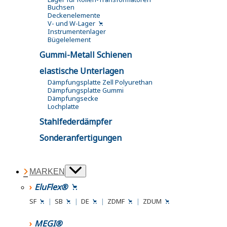
Buchsen
Deckenelemente
V- und W-Lager
Instrumentenlager
Bügelelement
Gummi-Metall Schienen
elastische Unterlagen
Dämpfungsplatte Zell Polyurethan
Dämpfungsplatte Gummi
Dämpfungsecke
Lochplatte
Stahlfederdämpfer
Sonderanfertigungen
MARKEN
EluFlex®
SF
|
SB
|
DE
|
ZDMF
|
ZDUM
MEGI®