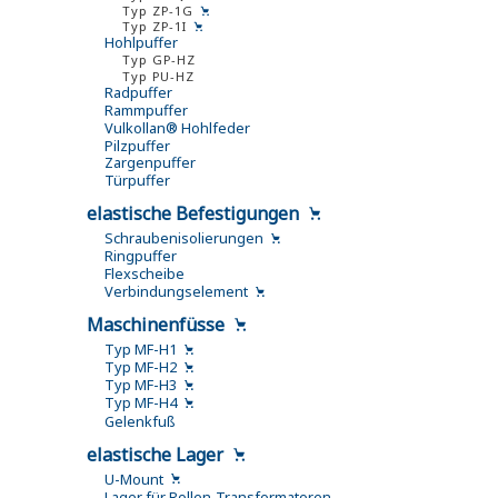
Typ ZP-1G
Typ ZP-1I
Hohlpuffer
Typ GP-HZ
Typ PU-HZ
Radpuffer
Rammpuffer
Vulkollan® Hohlfeder
Pilzpuffer
Zargenpuffer
Türpuffer
elastische Befestigungen
Schraubenisolierungen
Ringpuffer
Flexscheibe
Verbindungselement
Maschinenfüsse
Typ MF-H1
Typ MF-H2
Typ MF-H3
Typ MF-H4
Gelenkfuß
elastische Lager
U-Mount
Lager für Rollen-Transformatoren