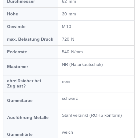
Durchmesser
62
Höhe
30
Gewinde
10
max. Belastung Druck
720
Federrate
540
NR (Naturkautschuk)
Elastomer
abreißsicher bei
nein
Zuglast?
schwarz
Gummifarbe
Stahl verzinkt (ROHS konform)
Ausführung Metalle
weich
Gummihärte