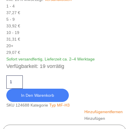
1 - 4
37,27
€
5 - 9
33,92
€
10 - 19
31,31
€
20+
29,07
€
Sofort versandfertig, Lieferzeit ca. 2–4 Werktage
MF-H3-062X030-M10-NR40 Menge
Verfügbarkeit:
19 vorrätig
In Den Warenkorb
SKU
124688
Kategorie
Typ MF-H3
Hinzufügen
entfernen
Hinzufügen