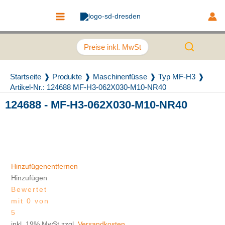
Zum Inhalt springen
Main Menu
Preise inkl. MwSt
Startseite
Produkte
Maschinenfüsse
Typ MF-H3
Artikel-Nr.: 124688 MF-H3-062X030-M10-NR40
124688 - MF-H3-062X030-M10-NR40
Recently Viewed Products
Hinzufügen
entfernen
Hinzufügen
Bewertet
mit 0 von
5
inkl. 19% MwSt.zzgl.
Versandkosten