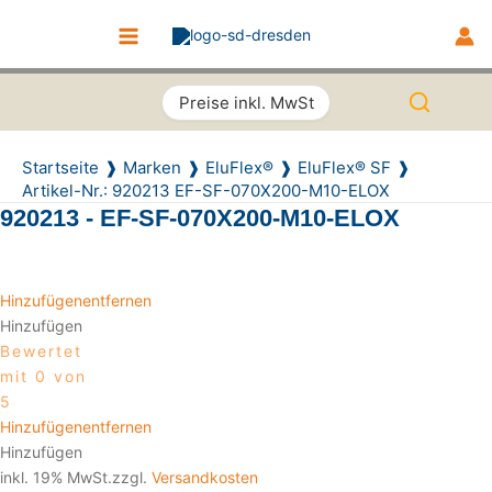
Zum Inhalt springen
EF-SF-070X200-M10-ELOX Menge
Recently Viewed Products
Main Menu
Preise inkl. MwSt
Startseite
Marken
EluFlex®
EluFlex® SF
Artikel-Nr.: 920213 EF-SF-070X200-M10-ELOX
920213 - EF-SF-070X200-M10-ELOX
Hinzufügen
entfernen
Hinzufügen
Bewertet
mit 0 von
5
Hinzufügen
entfernen
Hinzufügen
inkl. 19% MwSt.zzgl.
Versandkosten